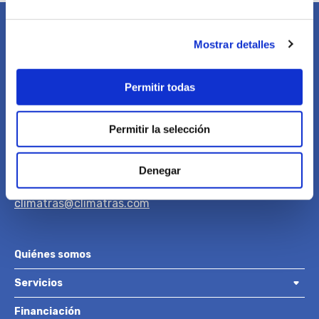
Mostrar detalles
Permitir todas
Oficina
O Graxal, 4 B - Perillo
Permitir la selección
15179 Oleiros (A Coruña)
Denegar
+34 981 268 096
climatras@climatras.com
Quiénes somos
Servicios
Financiación