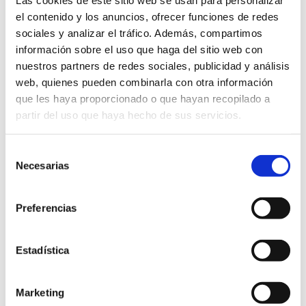
Sponsor de rally
el contenido y los anuncios, ofrecer funciones de redes
27 jul 2023
sociales y analizar el tráfico. Además, compartimos
información sobre el uso que haga del sitio web con
nuestros partners de redes sociales, publicidad y análisis
Sponsor de trainera
web, quienes pueden combinarla con otra información
que les haya proporcionado o que hayan recopilado a
27 jul 2023
partir del uso que haya hecho de sus servicios.
Selección
Equipo de fútbol
Necesarias
de
27 jul 2023
consentimiento
Preferencias
Equipo Ciclista
Estadística
27 jul 2023
Marketing