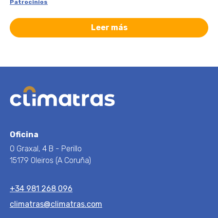
Patrocinios
Leer más
Oficina
O Graxal, 4 B - Perillo
15179 Oleiros (A Coruña)
+34 981 268 096
climatras@climatras.com